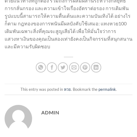
ด้วยแนวทางที่ถูกต้อง รวมถึงการผสมผสานระหว่างกลยุทธ์
การกลั่นกรอง และความเข้าใจเรื่องอัตราต่อรอง การเดิมพัน
รูปแบบนี้สามารถให้ความตื่นเต้นและความบันเทิงได้ อย่างไร
ก็ตาม กฎทองของการพนันมีผลบังคับใช้เสมอ: แทงหวย100
เดิมพันเฉพาะสิ่งที่คุณจะสูญเสียได้ เพื่อให้มั่นใจว่าการ
แสวงหาเงินของคุณเป็นสองเท่ายังคงเป็นกิจกรรมที่สนุกสนาน
และมีความรับผิดชอบ
This entry was posted in
หวย
. Bookmark the
permalink
.
ADMIN