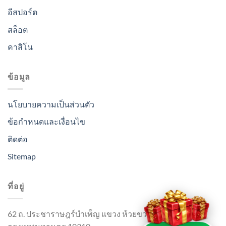
อีสปอร์ต
สล็อต
คาสิโน
ข้อมูล
นโยบายความเป็นส่วนตัว
ข้อกำหนดและเงื่อนไข
ติดต่อ
Sitemap
ที่อยู่
62 ถ. ประชาราษฎร์บำเพ็ญ แขวง ห้วยขวาง เขตห้วยขวาง